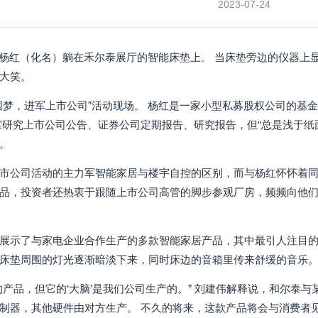
2023-07-24
” 杨红（化名）躺在禾尔泰展厅的智能床垫上。 当床垫旁边的仪器
大笑。
国梦，进军上市公司”活动现场。 杨红是一家小型私募股权公司的基金
室研究上市公司公告、证券公司定期报告、研究报告，但“总是浅于纸
。
市公司活动的主力军智能家居与楼宇自控的区别，而与杨红怀怀着同
品，投资者还热衷于跟随上市公司高管的脚步参观厂房，频频向他
展示了与家电企业合作生产的多款智能家居产品，其中最引人注目的
床垫周围的灯光逐渐暗淡下来，同时床边的音箱里传来舒缓的音乐
的产品，但它的‘大脑’是我们公司生产的。” 刘建伟解释说，和尔泰
制器，其他硬件由对方生产。 不久的将来，这款产品将会与消费者