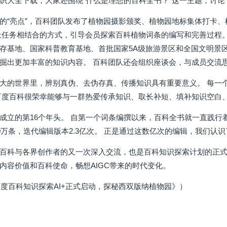
识大全下载，大家还围绕“什么是理想的百科全书？”这一主题，讨论
的“亮点”，百科团队发布了植物园摄影颁奖、植物园地标集体打卡、
上任务相结合的方式，引导会员探索百科植物词条的编写和完善过程
存基地、国家科普教育基地、首批国家5A级旅游景区和全国文明景
掘出更加丰富的知识内容。 百科团队还会组织座谈会，与成员交流
大的世界里，辨别真伪、去伪存真、传播知识具有重要意义。 每一
百度百科很荣幸能够与一群热爱传承知识、取长补短、填补知识空白
成立的第16个年头。 自第一个词条编撰以来，百科全书就一直践行着
00万条，迭代编辑版本2.3亿次。 正是通过这数亿次的编辑，我们认
百科与各界创作者的又一次深入交流，也是百科知识探索计划的正式
内容价值和百科使命，畅想AIGC带来的时代变化。
3百度百科知识探索AI+正式启动，探秘西双版纳植物园》）