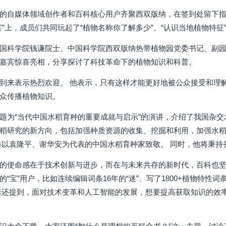
的自媒体领域创作者和百科核心用户齐聚西双版纳，在签到处留下指
宴”上，成员们共同玩起了“植物名称你了解多少”、“认识当地植物特征
国科学院钱谦院士、中国科学院西双版纳热带植物园党委书记、副
嘉宾惊喜亮相，分享探讨了科技革命下的植物知识和科普。
到来表示热烈欢迎。 他表示，只有这样才能更好地被公众接受和理解
众传播植物知识。
题为“当代中国水稻育种的重要成就与启示”的演讲，介绍了我国杂
稻研究的新方向，包括加强种质资源的收集、挖掘和利用，加强水稻
向以袁隆平、谢华安为代表的中国水稻育种家致敬。 同时，他将秉持
的使命感在于技术创新与进步，而在与未来共存的新时代，百科也坚
“宝”用户，比如连续编辑词条16年的“迷”、写了1800+植物特性
佳还提到，面对技术变革和人工智能的发展，想要提高获取知识的效