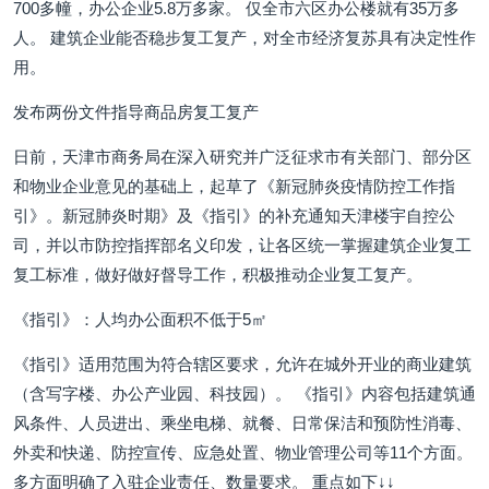
700多幢，办公企业5.8万多家。 仅全市六区办公楼就有35万多
人。 建筑企业能否稳步复工复产，对全市经济复苏具有决定性作
用。
发布两份文件指导商品房复工复产
日前，天津市商务局在深入研究并广泛征求市有关部门、部分区
和物业企业意见的基础上，起草了《新冠肺炎疫情防控工作指
引》。新冠肺炎时期》及《指引》的补充通知天津楼宇自控公
司，并以市防控指挥部名义印发，让各区统一掌握建筑企业复工
复工标准，做好做好督导工作，积极推动企业复工复产。
《指引》：人均办公面积不低于5㎡
《指引》适用范围为符合辖区要求，允许在城外开业的商业建筑
（含写字楼、办公产业园、科技园）。 《指引》内容包括建筑通
风条件、人员进出、乘坐电梯、就餐、日常保洁和预防性消毒、
外卖和快递、防控宣传、应急处置、物业管理公司等11个方面。
多方面明确了入驻企业责任、数量要求。 重点如下↓↓