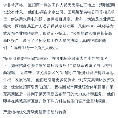
求非常严格。 区招商一局的工作人员天天靠在工地上，清明假期
也没有休息。 他们协调自来水公司、国网莱芜供电公司等相关单
位，解决用水用电问题，确保项目进度。 此外，为满足企业用工
需求，区招商局工作人员还通过发朋友圈、录制抖音小视频等方
式发布企业招聘信息，帮助企业招工。 “公司能这么快在莱芜高
新区投产，多亏了区招商局工作人员的协助，真的很感谢他
们。” 博科生物一位负责人表示。
“招商引资要告别政策依赖，在各地招商政策大同小异的情况
下，如何招商引资？靠的是后续服务！” 徐华宗透露了自己的招
商秘籍。 近年来，莱芜高新区的“店铺小二”服务让商户得以落地
生根，发展迅速。 他们还引进更多优质企业到莱芜高新区投资兴
业，使全区招商引资“提速”。 碧桂园城市商业综合体项目落户莱
芜高新区后，得到了莱芜高新区各部门的大力支持和服务。 他们
即将在莱芜高新区落户旗下珠方科技智能门窗产业基地项目。
产业结构优化升级促进新旧动能转换