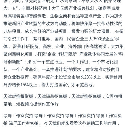
张，为此，莱芜高新区确定了“求高求新，不求大求大”的招商理
念。专”，全面对接济南十大千亿级产业振兴规划，确定重点发
展高端装备和智能制造、生物医药和食品等重点产业，作为加快
推进新旧产业转型的主攻方向动能，将加快集聚一批带动性强的
龙头项目、成长性好的产业链项目、爆发力强的研发项目。 在招
商引资工作中，紧盯世界、国内、民营企业三大“500强企业”群
体； 聚焦科研院所、高校、企业、海外部门等高端资源，大力集
聚创新孵化项目，打造“企业+科研”院所+产业载体协同发展的“科
研创新圈” ；按照“一个重点行业、一个工作组、一个市场化团
队、一个产业基金、一套推进计划”的要求，建立精准对接的目
标企业数据库，确保年度外来投资全市增长23%以上，实际使用
外资增长15%以上，着力打造国家引才示范基地。
天津虚拟摄影棚，天津绿幕抠像棚，天津虚拟抠像棚，实景拍摄
基地，短视频拍摄制作宣传片
绿屏工作室实拍 绿屏工作室实拍 绿屏工作室实拍 绿屏工作室实
拍 绿屏工作室实拍。 今天我们就来看看这些辅助工具的作用，