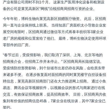
产业有限公司用时不到1个月。 这家生产医用净化设备和检测设
备的公司是莱芜高新区“网线”沿线招商局招商引资的企业。
今年年初，博科生物向莱芜高新区捐赠医疗物资。 此后，区招商
局一直与企业保持线上联系。 当得知原厂房面积太小导致企业发
展空间有限时，区招商局通过微信等方式将泰丰纺织等3家企业
老厂房的规模和位置发给了他们。 最终，博科生物决定使用环球
零部件的旧厂房。
“春节过后，受疫情影响，我们取消了深圳、上海、北京等地的
招商推介会，但招商工作并未停止。” 区招商局局长陆德宝说。
受疫情防控形势影响，到个别省市出差仍存在风险，会给房东带
来诸多不便。 在逐步恢复面对面招商的同时莱芜楼宇自控设备招
聘信息，莱芜高新区招商部门还在大力推进网上招商。 通过小鱼
易连、腾讯会议等视频软件，以视频会议的形式与商家进行在线
交流，有效保证招商效果，提高招商效率。 目前，区招商局共收
集到有价值的招商信息45条，7家企业在线洽谈，其中7家企业已
签约。