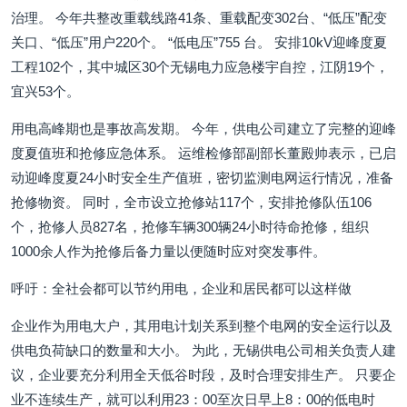
治理。 今年共整改重载线路41条、重载配变302台、“低压”配变
关口、“低压”用户220个。 “低电压”755 台。 安排10kV迎峰度夏
工程102个，其中城区30个无锡电力应急楼宇自控，江阴19个，
宜兴53个。
用电高峰期也是事故高发期。 今年，供电公司建立了完整的迎峰
度夏值班和抢修应急体系。 运维检修部副部长董殿帅表示，已启
动迎峰度夏24小时安全生产值班，密切监测电网运行情况，准备
抢修物资。 同时，全市设立抢修站117个，安排抢修队伍106
个，抢修人员827名，抢修车辆300辆24小时待命抢修，组织
1000余人作为抢修后备力量以便随时应对突发事件。
呼吁：全社会都可以节约用电，企业和居民都可以这样做
企业作为用电大户，其用电计划关系到整个电网的安全运行以及
供电负荷缺口的数量和大小。 为此，无锡供电公司相关负责人建
议，企业要充分利用全天低谷时段，及时合理安排生产。 只要企
业不连续生产，就可以利用23：00至次日早上8：00的低电时