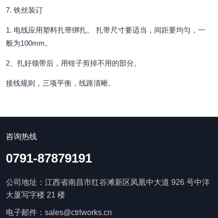
7. 铁丝装订
1. 电线应用塑料扎带绑扎。 扎带尺寸要适当，间距要均匀，一
般为100mm。
2、扎好领带后，用钳子剪掉不用的部分。
接线规则，三项平衡，线路清晰。
咨询热线
0791-87879191
公司地址：江西省南昌市红谷滩新区凤凰中大道 926 号中洋
大厦写字楼 21 楼
电子邮件：sales@ctrlworks.cn