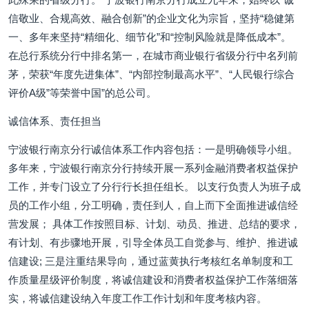
信敬业、合规高效、融合创新”的企业文化为宗旨，坚持“稳健第
一、多年来坚持“精细化、细节化”和“控制风险就是降低成本”。
在总行系统分行中排名第一，在城市商业银行省级分行中名列前
茅，荣获“年度先进集体”、“内部控制最高水平”、“人民银行综合
评价A级”等荣誉中国”的总公司。
诚信体系、责任担当
宁波银行南京分行诚信体系工作内容包括：一是明确领导小组。
多年来，宁波银行南京分行持续开展一系列金融消费者权益保护
工作，并专门设立了分行行长担任组长。 以支行负责人为班子成
员的工作小组，分工明确，责任到人，自上而下全面推进诚信经
营发展； 具体工作按照目标、计划、动员、推进、总结的要求，
有计划、有步骤地开展，引导全体员工自觉参与、维护、推进诚
信建设; 三是注重结果导向，通过蓝黄执行考核红名单制度和工
作质量星级评价制度，将诚信建设和消费者权益保护工作落细落
实，将诚信建设纳入年度工作工作计划和年度考核内容。