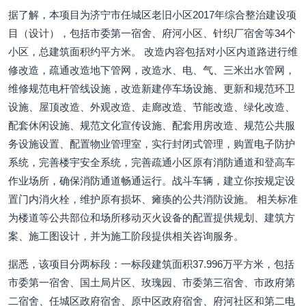
据了解，本项目为济宁市任城区老旧小区2017年综合整治建设项
目（设计），包括市委第一宿舍、府河小区、针织厂宿舍等34个
小区，总建筑面积约平方米。 改造内容包括对小区内道路进行维
修改造，疏通改造地下管网，改造水、电、气、三米出水管网，
维修规范电杆管线设施，改造新建停车场设施、更新和规范环卫
设施、屋顶改造、外观改造、走廊改造、节能改造、绿化改造、
配套休闲设施、规范文化宣传设施、配套用房改造、规范公共服
务设施设置、配置物业管理室，实行封闭式管理，购置电子防护
系统，完善楼宇安全系统，完善疏通小区原有消防通道和登高车
作业场所，确保消防通道畅通运行。战斗车辆，建立你按规定设
置门内消火栓，维护原有损坏、瘫痪的公共消防设施。 相关标准
为楼道等公共部位和场所移动灭火设备的配置提供规划、建筑方
案、施工图设计，并为施工阶段提供相关咨询服务。
据悉，该项目分两标段：一标段建筑面积37.996万平方米，包括
市委第一宿舍、国土局片区、玫瑰园、市委第三宿舍、市政府第
二宿舍、任城区政府宿舍、原中区政府宿舍、府河社区和第二电