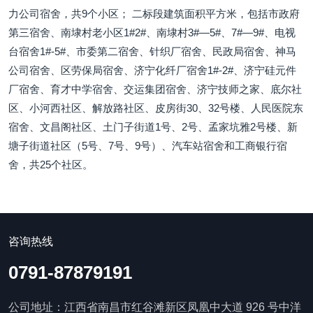
力公司宿舍，共9个小区； 二标段建筑面积平方米，包括市政府
第三宿舍、南埭村老小区1#2#、南埭村3#—5#、7#—9#、电视
台宿舍1#-5#、市委第二宿舍、针织厂宿舍、民政局宿舍、神马
公司宿舍、区劳保局宿舍、济宁化纤厂宿舍1#-2#、济宁硅元件
厂宿舍、育才中学宿舍、交运集团宿舍、济宁技师之家、底尔社
区、小河西社区、解放路社区、皮房街30、32号楼、人民医院东
宿舍、文昌阁社区、土门子街道1号、2号、孟家坑雅2号楼、新
塘子街道社区（5号、7号、9号）、汽车站宿舍和工商银行宿
舍，共25个社区。
咨询热线
0791-87879191
公司地址：江西省南昌市红谷滩新区凤凰中大道 926 号中洋