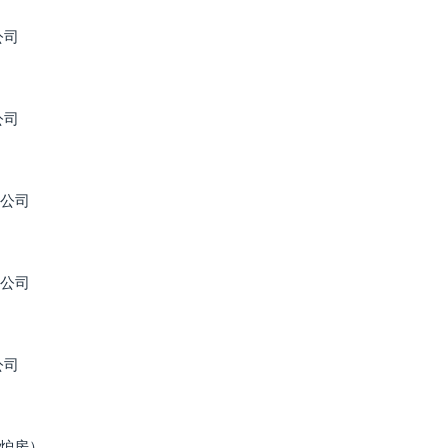
公司
公司
限公司
限公司
公司
炉房）