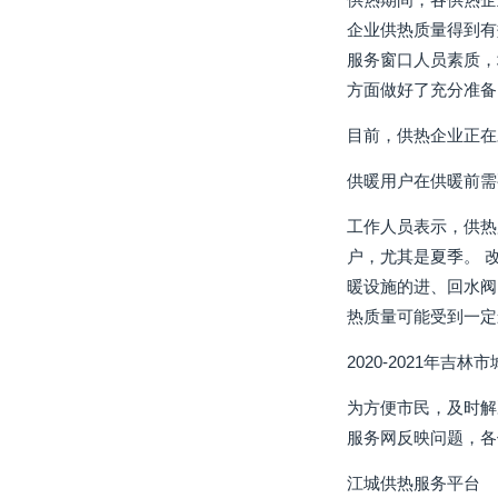
企业供热质量得到有
服务窗口人员素质，
方面做好了充分准备
目前，供热企业正在
供暖用户在供暖前需
工作人员表示，供热
户，尤其是夏季。 
暖设施的进、回水阀
热质量可能受到一定
2020-2021年吉
为方便市民，及时解
服务网反映问题，各
江城供热服务平台