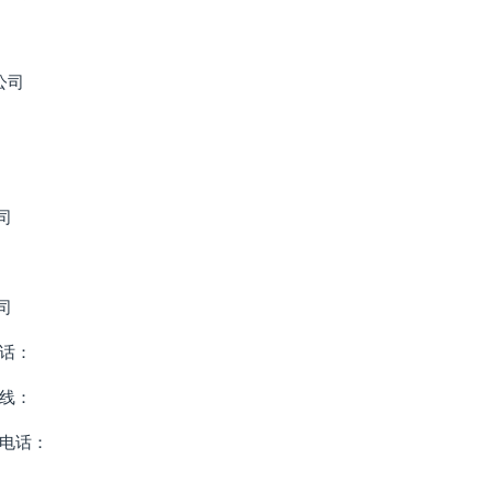
公司
司
司
话：
线：
电话：