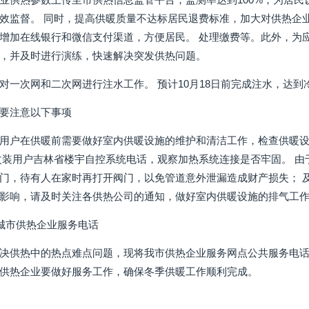
效监督。 同时，提高供暖质量不达标居民退费标准，加大对供热企
增加在线银行和微信支付渠道，方便居民。 处理缴费等。此外，为
，并及时进行演练，快速解决突发供热问题。
对一次网和二次网进行注水工作。 预计10月18日前完成注水，达
要注意以下事项
用户在供暖前需要做好室内供暖设施的维护和清洁工作，检查供暖设
改装用户吉林省楼宇自控系统电话，观察加热系统连接是否牢固。 
门，待有人在家时再打开阀门，以免管道意外泄漏造成财产损失； 
影响，请及时关注各供热公司的通知，做好室内供暖设施的排气工
林市城市供热企业服务电话
决供热中的热点难点问题，现将我市供热企业服务网点公共服务电话
供热企业要做好服务工作，确保冬季供暖工作顺利完成。