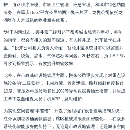
护、道路秩序管理、市容卫生管理、应急管理、和城市特色功能
服务。在重庆18.67平方公里的两江悦来片区，龙悦公司依托龙
湖智创人寿成熟的物业服务体系，
“对于内涝城市，窨井盖已经引起了很多城市城管的重视，每年
的雨季，都会有相关的新闻报道，有人掉井里，汽车被卡在井
里。” 悦来公司相关负责人介绍，智能井盖系统目前可以监测井
盖倾斜、脱落、渗水、气体超标等问题。20秒左右，员工APP即
可收到报警提示，有效提升城管效率。
此外，在市政基础设施管理方面，悦来公司逐步实现了对重点设
施设备的“二级监控”。电梯故障、管道泄漏、路灯倾斜角度超过
10度、变压器电压波动超过10%等异常数据将触发报警，并生成
工单下发至维保人员手机APP，及时维护.
为实现空间管理“零差错”，开发了远程楼宇设备自动控制系统；
红外识别垃圾桶满载信息；辖区植被灌溉全面智能化……在众多
系统化智能服务的加持下，无论是市政设施管理，还是城市空间