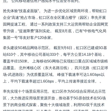
点。 公民移动通信用户感知水平位居全市前列。
抢先体验“技嘉桌面版”。 为进一步优化区域营商环境，帮助虹口
企业“高速”抢占市场，虹口区在全区重点楼宇（园区）率先开展
固网提速工程。 通过一系列政策支持三大运营商帮助企业固网宽
带升级，“提速降费”落到实处。 截至8月底，已有“中铁电气化局
集团一号”等友好客户120余家。
牵头建设5G精品网络示范区。 截至9月6日，虹口区已建成5G基
站610个，其中移动公司基站333个，每平方公里14.18个基站，
覆盖半径150米。 上海移动5G网络已实现虹口重点区域城市级精
品覆盖。 北外滩核心区（东大名路沿线）、四川北路（虹口足球
场-武进路段）为优质覆盖区域。 峰值下载速率可达1.6Gbps以
上，平均下载速率超过1.6Gbps，平均上传速率接近全球。 。
率先实现十个场景应用示范。 虹口区作为5G综合应用试点示范
区，大力推进应用场景资源开放，推动基于5G原创技术在5G场
景下的商业模式探索，聚焦十大领域场景，利用5G双千兆技术