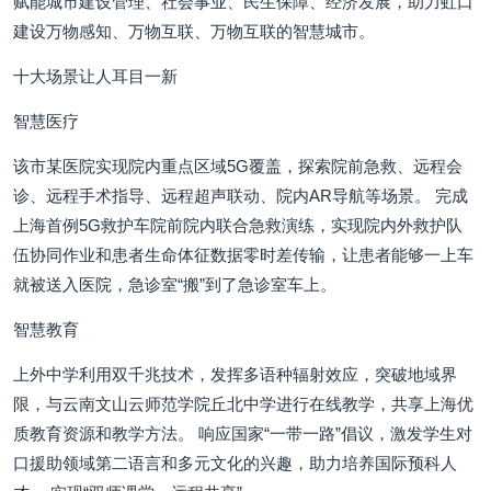
赋能城市建设管理、社会事业、民生保障、经济发展，助力虹口
建设万物感知、万物互联、万物互联的智慧城市。
十大场景让人耳目一新
智慧医疗
该市某医院实现院内重点区域5G覆盖，探索院前急救、远程会
诊、远程手术指导、远程超声联动、院内AR导航等场景。 完成
上海首例5G救护车院前院内联合急救演练，实现院内外救护队
伍协同作业和患者生命体征数据零时差传输，让患者能够一上车
就被送入医院，急诊室“搬”到了急诊室车上。
智慧教育
上外中学利用双千兆技术，发挥多语种辐射效应，突破地域界
限，与云南文山云师范学院丘北中学进行在线教学，共享上海优
质教育资源和教学方法。 响应国家“一带一路”倡议，激发学生对
口援助领域第二语言和多元文化的兴趣，助力培养国际预科人