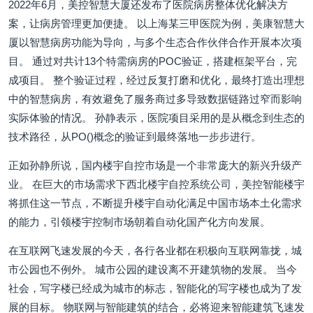
2022年6月，美控智慧大厦还发布了医院病房整体优化解决方
案，让病房管理更加便捷。 以上海某三甲医院为例，美康智慧大
厦以智慧病房功能为导向，与多个生态合作伙伴合作开展本次项
目。 通过对共计13个特需病房的POC验证，搭建框架平台，完
成项目。 整个验证过程，经过反复打磨和优化，最终打造出理想
中的智慧病房，有效避免了服务商过多导致数据链路过窄而影响
实际体验的情况。 孙静表示，医院项目采用的是从概念到生态的
技术路径，从PO()概念的验证到最终落地一步步进行。
正如孙静所说，国内楼宇自控市场是一个非常庞大的新兴升级产
业。 在巨大的市场需求下西北楼宇自控系统公司，美控智能楼宇
将抓住这一节点，不断提升楼宇自动化满足中国市场本土化需求
的能力，引领楼宇控制市场朝着自动化国产化方向发展。
在互联网飞速发展的今天，各行各业都在积极向互联网靠拢，城
市公园也不例外。 城市公园的建设离不开建筑物的发展。 当今
社会，写字楼已经成为城市的标志，智能化的写字楼也成为了发
展的目标。 物联网与智能建筑的结合，必将迎来智能建筑飞速发